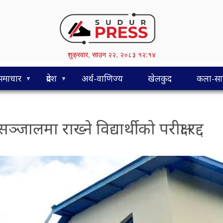
Skip
to
main
content
शुक्रवार,
साउन
२२,
२०८३
१२:१४
समाचार
प्रदेश
अर्थ-वाणिज्य
खेलकुद
कला-साह
लमा राख्ने विद्यार्थीको परीक्षा रद्द