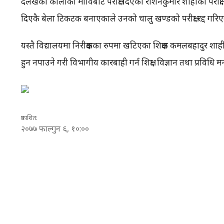
दैलेखको कालीका माविबाट परीक्षा दिएका रोशनकुमार शाहीको परीक्षा रद्द
दिएकै बेला टिकटक बनाएकाले उनको चालु खण्डको परीक्षा रद्द गरिएको र
यस्तै विद्यालयमा निरीक्षकका रुपमा खटिएका शिक्षक कमलबहादुर शाही र क
हुन नपाउने गरी विभागीय कारबाही गर्न शिक्षा, विज्ञान तथा प्रविधि 
प्रकाशित:
२०७७
फाल्गुन
६
, १०:००