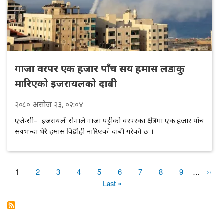
गाजा वरपर एक हजार पाँच सय हमास लडाकु
मारिएको इजरायलको दाबी
२०८०
असोज
२३
, ०२:०४
एजेन्सी– इजरायली सेनाले गाजा पट्टीको वरपरका क्षेत्रमा एक हजार पाँच
सयभन्दा धेरै हमास विद्रोही मारिएको दाबी गरेको छ ।
Page
1
Page
2
Page
3
Page
4
Page
5
Page
6
Page
7
Page
8
Page
9
…
Nex
››
Pagination
pag
Last
Last »
page