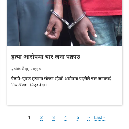
हत्या आरोपमा चार जना पक्राउ
२०७७
चैत्र
३
, १०:१०
बैतडी–युवक हत्यामा संलग्न रहेको आरोपमा प्रहरीले चार जनालाई
नियन्त्रणमा लिएको छ।
Page
1
Page
2
Page
3
Page
4
Page
5
Next
››
Last
Last »
page
page