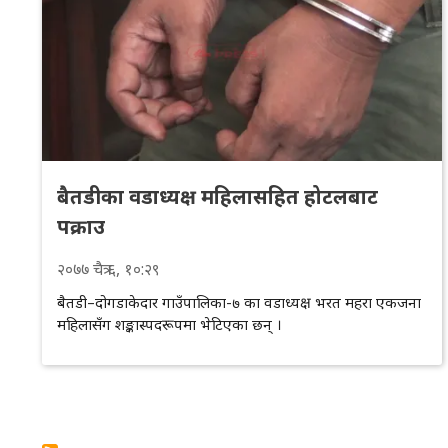
बैतडीका वडाध्यक्ष महिलासहित होटलबाट
पक्राउ
२०७७
चैत्र
६
, १०:२९
बैतडी–दोगडाकेदार गाउँपालिका-७ का वडाध्यक्ष भरत महरा एकजना
महिलासँग शङ्कास्पदरूपमा भेटिएका छन् ।
Pagination