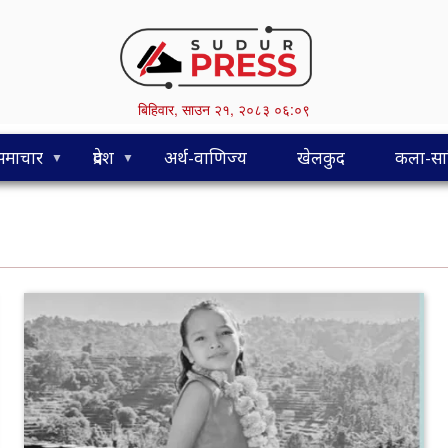
Skip
to
main
content
बिहिवार,
साउन
२१,
२०८३
०६:०९
समाचार
प्रदेश
अर्थ-वाणिज्य
खेलकुद
कला-साह